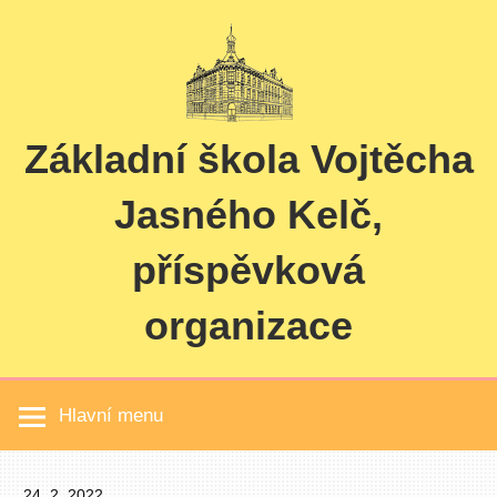
Skip
to
content
Základní škola Vojtěcha
Jasného Kelč,
příspěvková
organizace
Hlavní menu
24. 2. 2022
Pavel Čučka