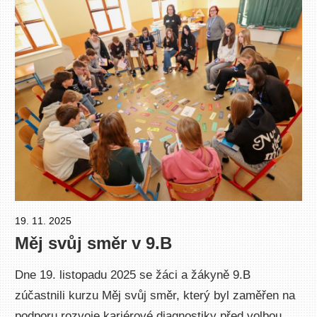
19. 11. 2025
Pavel Čučka
Měj svůj směr v 9.B
Dne 19. listopadu 2025 se žáci a žákyně 9.B
zúčastnili kurzu Měj svůj směr, který byl zaměřen na
podporu rozvoje kariérové diagnostiky před volbou