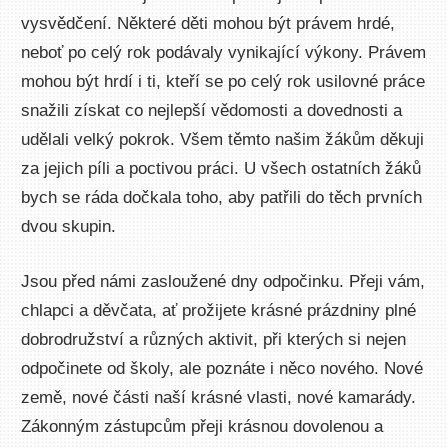
vysvědčení. Některé děti mohou být právem hrdé,
neboť po celý rok podávaly vynikající výkony. Právem
mohou být hrdí i ti, kteří se po celý rok usilovné práce
snažili získat co nejlepší vědomosti a dovednosti a
udělali velký pokrok. Všem těmto našim žákům děkuji
za jejich píli a poctivou práci. U všech ostatních žáků
bych se ráda dočkala toho, aby patřili do těch prvních
dvou skupin.
Jsou před námi zasloužené dny odpočinku. Přeji vám,
chlapci a děvčata, ať prožijete krásné prázdniny plné
dobrodružství a různých aktivit, při kterých si nejen
odpočinete od školy, ale poznáte i něco nového. Nové
země, nové části naší krásné vlasti, nové kamarády.
Zákonným zástupcům přeji krásnou dovolenou a