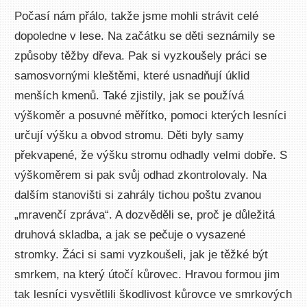
Počasí nám přálo, takže jsme mohli strávit celé
dopoledne v lese. Na začátku se děti seznámily se
způsoby těžby dřeva. Pak si vyzkoušely práci se
samosvornými kleštěmi, které usnadňují úklid
menších kmenů. Také zjistily, jak se používá
výškoměr a posuvné měřítko, pomoci kterých lesníci
určují výšku a obvod stromu. Děti byly samy
překvapené, že výšku stromu odhadly velmi dobře. S
výškoměrem si pak svůj odhad zkontrolovaly. Na
dalším stanovišti si zahrály tichou poštu zvanou
„mravenčí zpráva“. A dozvěděli se, proč je důležitá
druhová skladba, a jak se pečuje o vysazené
stromky. Žáci si sami vyzkoušeli, jak je těžké být
smrkem, na který útočí kůrovec. Hravou formou jim
tak lesníci vysvětlili škodlivost kůrovce ve smrkových