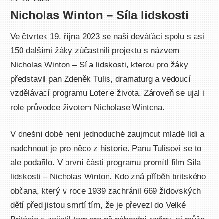
Nicholas Winton – Síla lidskosti
Ve čtvrtek 19. října 2023 se naši deváťáci spolu s asi
150 dalšími žáky zúčastnili projektu s názvem
Nicholas Winton – Síla lidskosti, kterou pro žáky
představil pan Zdeněk Tulis, dramaturg a vedoucí
vzdělávací programu Loterie života. Zároveň se ujal i
role průvodce životem Nicholase Wintona.
V dnešní době není jednoduché zaujmout mladé lidi a
nadchnout je pro něco z historie. Panu Tulisovi se to
ale podařilo. V první části programu promítl film Síla
lidskosti – Nicholas Winton. Kdo zná příběh britského
občana, který v roce 1939 zachránil 669 židovských
dětí před jistou smrtí tím, že je převezl do Velké