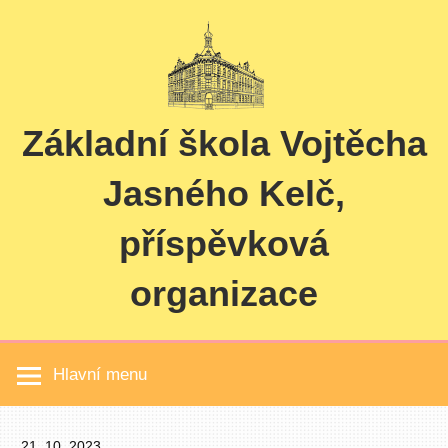
Skip
to
content
Základní škola Vojtěcha
Jasného Kelč,
příspěvková
organizace
Hlavní menu
21. 10. 2023
Pavel Čučka