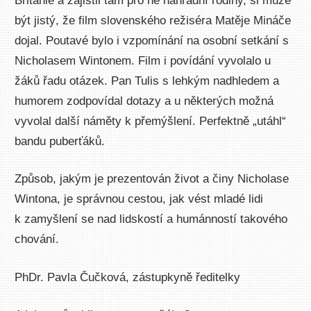
Británie a zajistil tam pro ně náhradní rodiny, si může
být jistý, že film slovenského režiséra Matěje Mináče
dojal. Poutavé bylo i vzpomínání na osobní setkání s
Nicholasem Wintonem. Film i povídání vyvolalo u
žáků řadu otázek. Pan Tulis s lehkým nadhledem a
humorem zodpovídal dotazy a u některých možná
vyvolal další náměty k přemýšlení. Perfektně „utáhl“
bandu puberťáků.
Způsob, jakým je prezentován život a činy Nicholase
Wintona, je správnou cestou, jak vést mladé lidi
k zamyšlení se nad lidskostí a humánností takového
chování.
PhDr. Pavla Čučková, zástupkyně ředitelky