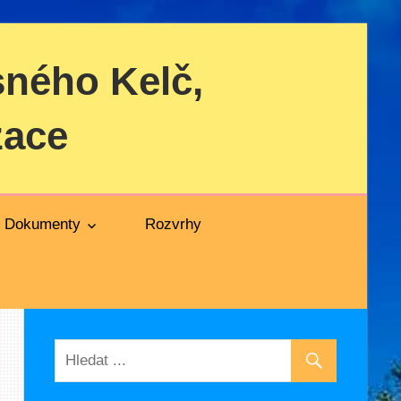
sného Kelč,
zace
Dokumenty
Rozvrhy