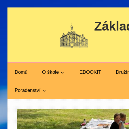
Skip
to
Zákla
content
Domů
O škole
EDOOKIT
Druži
Poradenství