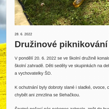
28. 6. 2022
Pavel Čučka
Družinové piknikování
V pondělí 20. 6. 2022 se ve školní družině konal
školní zahradě. Děti seděly ve skupinkách na de
a vychovatelky ŠD.
K ochutnání byly dobroty slané i sladké, ovoce, c
chybět ani zmrzlina se šlehačkou.
Špatné počasí nás n
akonec zahnalo zpět do budov