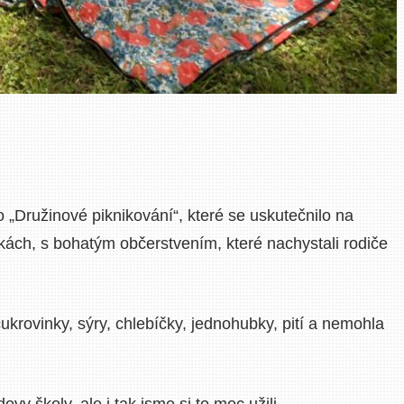
o „Družinové piknikování“, které se uskutečnilo na
kách, s bohatým občerstvením, které nachystali rodiče
ukrovinky, sýry, chlebíčky, jednohubky, pití a nemohla
y školy, ale i tak jsme si to moc užili.