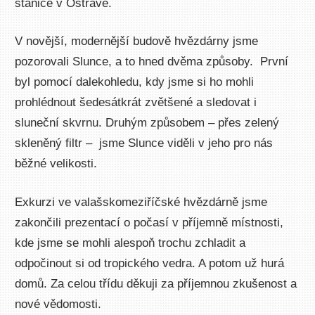
stanice v Ostravě.
V novější, modernější budově hvězdárny jsme
pozorovali Slunce, a to hned dvěma způsoby. První
byl pomocí dalekohledu, kdy jsme si ho mohli
prohlédnout šedesátkrát zvětšené a sledovat i
sluneční skvrnu. Druhým způsobem – přes zelený
skleněný filtr – jsme Slunce viděli v jeho pro nás
běžné velikosti.
Exkurzi ve valašskomeziříčské hvězdárně jsme
zakončili prezentací o počasí v příjemně místnosti,
kde jsme se mohli alespoň trochu zchladit a
odpočinout si od tropického vedra. A potom už hurá
domů. Za celou třídu děkuji za příjemnou zkušenost a
nové vědomosti.