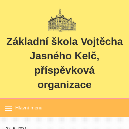
Skip
to
content
Základní škola Vojtěcha
Jasného Kelč,
příspěvková
organizace
Hlavní menu
23. 6. 2021
Pavel Čučka